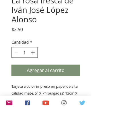
La rosa fresca de
Iván José López
Alonso
Precio
$2.50
Cantidad
*
Agregar al carrito
Tarjeta a color impreso en papel de alta
calidad mate. 5" X 7" (pulgadas) 13cm X
18cm. Recuerdo de la exhibición
MARIA
FELIX: LA DIVA Y SU VESTUARIO DE CINE
,
Museo MUNE, Monterrey, México del 28
de febrero al 29 de julio, 2018.